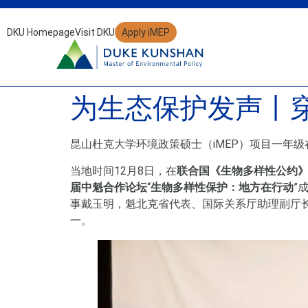
DKU Homepage
Visit DKU
Apply iMEP
为生态保护发声丨穿行
昆山杜克大学环境政策硕士（iMEP）项目一年
当地时间12月8日，在
联合国《生物多样性公约》
届中魁合作论坛
“
生物多样性保护：地方在行动
”
事戴玉明，魁北克省代表、国际关系厅助理副厅长
一。